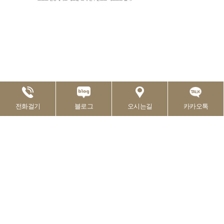
전화걸기
블로그
오시는길
카카오톡
파일첨부 :
스크린샷 2025-06-15 134440.png
[몸신의탄생63회] 몸신주치의 닥터유의 혈관
이전글
클린 스무디 레시피
다음글
채널 A <몸신의 탄생> 역노화 스프 레시피
리스트