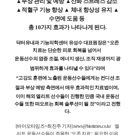
▲부상 관리 및 예방 ▲산화 스트레스 감소
▲적혈구 기능 향
상
▲ 체내 항상성 유지
▲
수면에 도움
등
총 10가지 효과가 나타나게 된다.
닥터유내과 기능의학센터 유성수 대표원장은 “오존
치료는 단순한 피로 회복을 넘어서
운동선수의 염증 조절, 에너지 생산, 조직 재생까지 광
범위하게 효과를 나타낼 수 있다”라며
“고강도 훈련에 노출된 운동선수들에게는 컨디션 조
절과 부상 예방 측면에서 매우 효과적인 치료법이며,
이미 해외 엘리트 선수들이 진행한 만큼 국내 운동선
수들 또한 떠오르는 회복 솔루션이 될 것”이라고 전했
다.
[바이오타임즈=최진주 기자] news@biotimes.co.kr
엘
리트 운동선수들이 주목한 ‘오존 치료’, 필요한 이유