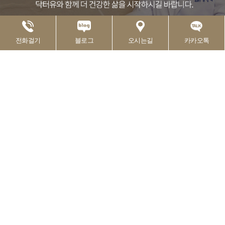
전화걸기
블로그
오시는길
카카오톡
개인정보처리방침
이용약관
환자권리장전
비급여진료안내
ㅣ
ㅣ
ㅣ
병원명 : 닥터유내과의원
대표자 : 유성수
ㅣ
ㅣ
주소 : 서울시 강남구 영동대로 416 지하 1층
ㅣ
사업자등록번호 : 578-90-00218
ㅣ
TEL : 02-3484-7575
FAX : 02-3484-7576
ㅣ
Copyright © Dr.YOO Functional Medicine. All Rights reserved.